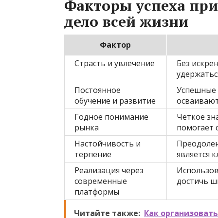
Факторы успеха при
дело всей жизни
Фактор
Страсть и увлечение
Без искре
удержатьс
Постоянное
Успешные 
обучение и развитие
осваивают
Годное понимание
Четкое зн
рынка
помогает 
Настойчивость и
Преодолен
терпение
является 
Реализация через
Использов
современные
достичь ш
платформы
Читайте также:
Как организовать