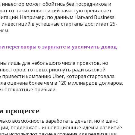
а инвестор может обойтись без посредников и
врат от таких инвестиций зачастую превышает
лигаций. Например, по данным Harvard Business
 инвестиций в успешные стартапы достигает 25-
ием.
ти переговоры о зарплате и увеличить доход
рны лишь для небольшого числа проектов, но
нвесторов, готовых рискнуть ради высокой
о привести компанию Uber, которая стартовала
 была оценена более чем в 120 миллиардов долларов,
многократные прибыли.
м процессе
лько возможность заработать деньги, но и шанс
ции, поддержать инновационные идеи и развитие
оры используют такие вложения для реализации