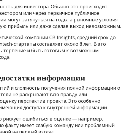
ность для инвестора. Обычно это происходит
нвестором или через первичное публичное
ии могут затянуться на годы, а рыночные условия
ную прибыль или даже сделав выход невозможным.
тической компании CB Insights, средний срок до
tech-стартапы составляет около 8 лет. В это
ь терпение и быть готовым к возможным
ода.
недостатки информации
нтий и сложность получения полной информации о
ватели не раскрывают всю правду или
оценку перспектив проекта. Это особенно
е имеющих доступа к внутренней информации.
р рискует ошибиться в оценке — например,
по факту имеет слабую команду или проблемный
вной на первый взгляд.