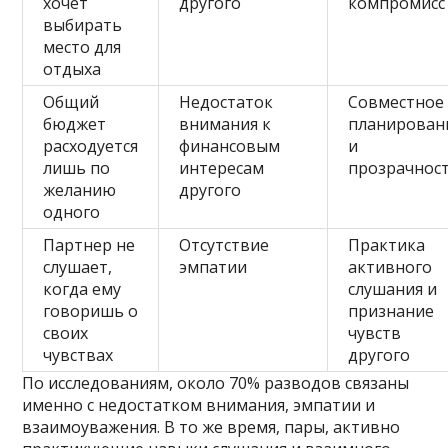
хочет
другого
компромисс
выбирать
место для
отдыха
Общий
Недостаток
Совместное
бюджет
внимания к
планирован
расходуется
финансовым
и
лишь по
интересам
прозрачнос
желанию
другого
одного
Партнер не
Отсутствие
Практика
слушает,
эмпатии
активного
когда ему
слушания и
говоришь о
признание
своих
чувств
чувствах
другого
По исследованиям, около 70% разводов связаны
именно с недостатком внимания, эмпатии и
взаимоуважения. В то же время, пары, активно