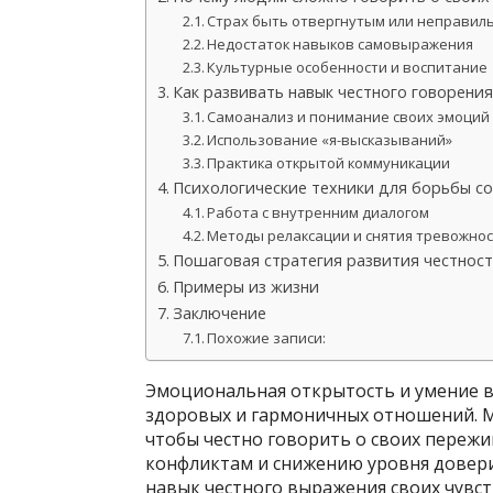
Страх быть отвергнутым или неправил
Недостаток навыков самовыражения
Культурные особенности и воспитание
Как развивать навык честного говорения
Самоанализ и понимание своих эмоций
Использование «я-высказываний»
Практика открытой коммуникации
Психологические техники для борьбы с
Работа с внутренним диалогом
Методы релаксации и снятия тревожно
Пошаговая стратегия развития честнос
Примеры из жизни
Заключение
Похожие записи:
Эмоциональная открытость и умение 
здоровых и гармоничных отношений. М
чтобы честно говорить о своих переж
конфликтам и снижению уровня доверия
навык честного выражения своих чувст