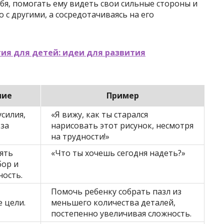
бя, помогать ему видеть свои сильные стороны и
о с другими, а сосредотачиваясь на его
ия для детей: идеи для развития
ние
Пример
усилия,
«Я вижу, как ты старался
 за
нарисовать этот рисунок, несмотря
на трудности!»
ять
«Что ты хочешь сегодня надеть?»
бор и
ность.
Помочь ребенку собрать пазл из
 цели.
меньшего количества деталей,
постепенно увеличивая сложность.