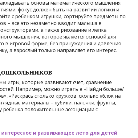
 закладывать основы математического мышления.
тиями, фокус должен быть на развитии логики и
айте с ребенком игрушки, сортируйте предметы по
ков – все это незаметно вводит малыша в
конструкторами, а также рисование и лепка
ного мышления, которое является основой для
о в игровой форме, без принуждения и давления.
ку, а взрослый только направляет его интерес.
дошкольников
ы игры, которые развивают счет, сравнение
остей. Например, можно играть в «Найди больше/
», «Раскрась столько кружков, сколько яблок на
аглядные материалы – кубики, палочки, фрукты,
 у ребенка положительные ассоциации с
ь интересное и развивающее лето для детей