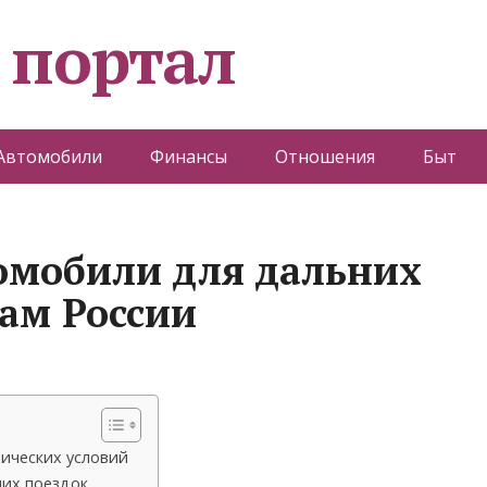
 портал
Автомобили
Финансы
Отношения
Быт
омобили для дальних
гам России
ических условий
них поездок