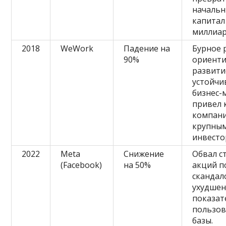
началь
капитал
миллиар
2018
WeWork
Падение на
Бурное 
90%
ориент
развити
устойчи
бизнес-
привел 
компани
крупны
инвесто
2022
Meta
Снижение
Обвал с
(Facebook)
на 50%
акций п
скандал
ухудшен
показат
пользов
базы.