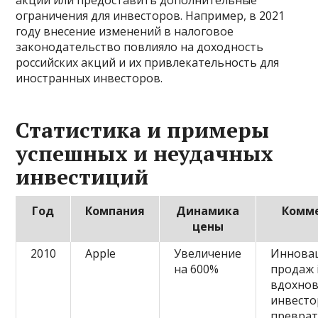
акций или предоставить дополнительные
ограничения для инвесторов. Например, в 2021
году внесение изменений в налоговое
законодательство повлияло на доходность
российских акций и их привлекательность для
иностранных инвесторов.
Статистика и примеры
успешных и неудачных
инвестиций
Год
Компания
Динамика
Комм
цены
2010
Apple
Увеличение
Инновац
на 600%
продаж 
вдохно
инвесто
превра