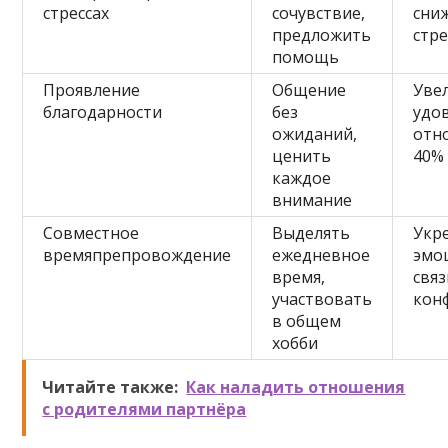
стрессах
сочувствие,
сни
предложить
стре
помощь
Проявление
Общение
Уве
благодарности
без
удо
ожиданий,
отн
ценить
40%
каждое
внимание
Совместное
Выделять
Укр
времяпрепровождение
ежедневное
эмо
время,
связ
участвовать
кон
в общем
хобби
Читайте также:
Как наладить отношения
с родителями партнёра