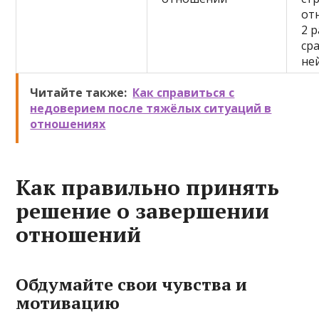
от
2 
ср
не
Читайте также:
Как справиться с
недоверием после тяжёлых ситуаций в
отношениях
Как правильно принять
решение о завершении
отношений
Обдумайте свои чувства и
мотивацию