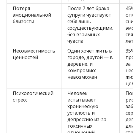
Потеря
После 7 лет брака
45
эмоциональной
супруги чувствуют
от
близости
себя лишь
сн
сосуществующими,
эм
без взаимных
свя
чувств
ле
Несовместимость
Один хочет жить в
35
ценностей
городе, другой — в
пр
деревне, и
за
компромисс
не
невозможен
жи
це
Психологический
Человек
По
стресс
испытывает
ри
хроническую
за
усталость и
се
депрессию из-за
де
токсичных
дл
отношений
стр