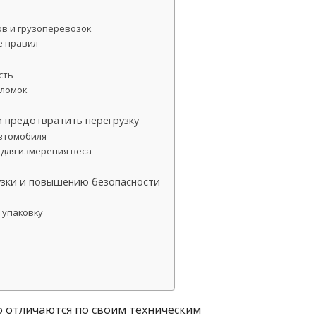
в и грузоперевозок
е правил
сть
оломок
и предотвратить перегрузку
автомобиля
 для измерения веса
рузки и повышению безопасности
 упаковку
 отличаются по своим техническим