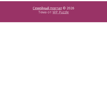
Семейный портал
© 2026
Тема от
WP Puzzle