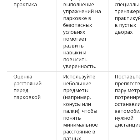
практика
выполнение
специаль
упражнений на
тренажер
парковке в
практику
безопасных
в пустых
условиях
дворах.
помогает
развить
навыки и
повысить
уверенность.
Оценка
Используйте
Поставьт
расстояний
небольшие
препятств
перед
предметы
пару метр
парковкой
(например,
потренир
конусы или
останавл
палки), чтобы
автомоби
понять
нужной
минимальное
дистанции
расстояние в
разных