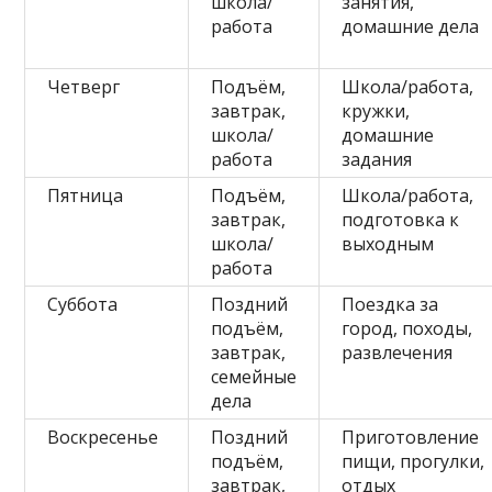
школа/
занятия,
работа
домашние дела
Четверг
Подъём,
Школа/работа,
завтрак,
кружки,
школа/
домашние
работа
задания
Пятница
Подъём,
Школа/работа,
завтрак,
подготовка к
школа/
выходным
работа
Суббота
Поздний
Поездка за
подъём,
город, походы,
завтрак,
развлечения
семейные
дела
Воскресенье
Поздний
Приготовление
подъём,
пищи, прогулки,
завтрак,
отдых