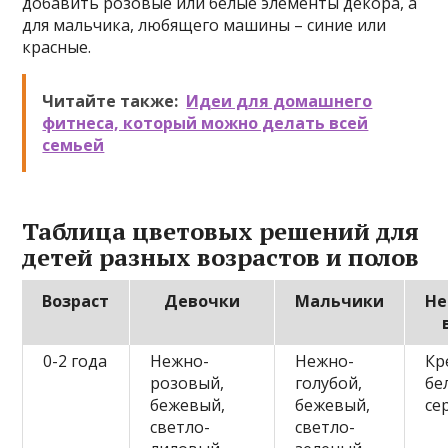
добавить розовые или белые элементы декора, а
для мальчика, любящего машины – синие или
красные.
Читайте также:
Идеи для домашнего
фитнеса, который можно делать всей
семьей
Таблица цветовых решений для
детей разных возрастов и полов
Возраст
Девочки
Мальчики
Не
0-2 года
Нежно-
Нежно-
Кр
розовый,
голубой,
бе
бежевый,
бежевый,
се
светло-
светло-