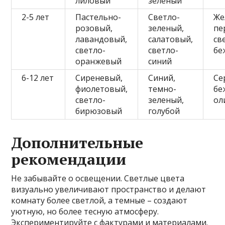
лиловый
зеленый
2-5 лет
Пастельно-
Светло-
Же
розовый,
зеленый,
пе
лавандовый,
салатовый,
св
светло-
светло-
бе
оранжевый
синий
6-12 лет
Сиреневый,
Синий,
Се
фиолетовый,
темно-
бе
светло-
зеленый,
ол
бирюзовый
голубой
Дополнительные
рекомендации
Не забывайте о освещении. Светлые цвета
визуально увеличивают пространство и делают
комнату более светлой, а темные – создают
уютную, но более тесную атмосферу.
Экспериментируйте с фактурами и материалами.