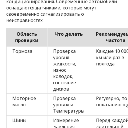
кондиционирования. Современные автомобили
оснащаются датчиками, которые могут
своевременно сигнализировать о
неисправностях.
Область
Что делать
Рекомендуе
проверки
частота
Тормоза
Проверка
Каждые 10 00
уровня
км или раз в
жидкости,
полгода
износ
колодок,
состояние
дисков
Моторное
Проверка
Регулярно, по
масло
уровня и
показанию щ
Температуры
Шины
Измерение
Перед каждо
давления,
длительной