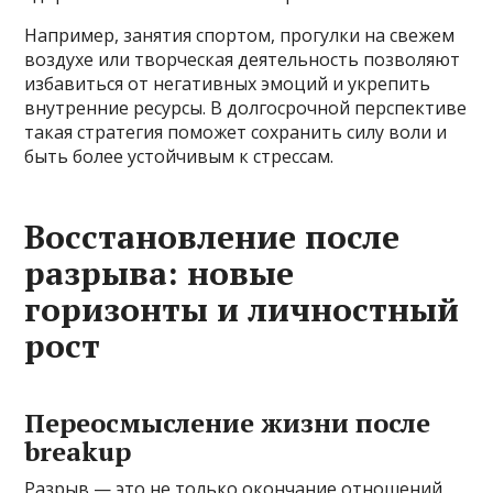
Например, занятия спортом, прогулки на свежем
воздухе или творческая деятельность позволяют
избавиться от негативных эмоций и укрепить
внутренние ресурсы. В долгосрочной перспективе
такая стратегия поможет сохранить силу воли и
быть более устойчивым к стрессам.
Восстановление после
разрыва: новые
горизонты и личностный
рост
Переосмысление жизни после
breakup
Разрыв — это не только окончание отношений,