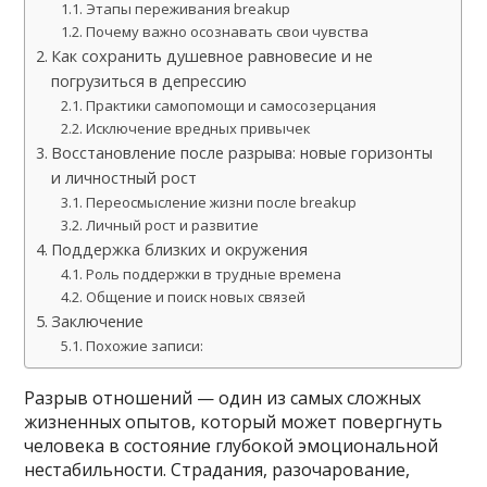
Этапы переживания breakup
Почему важно осознавать свои чувства
Как сохранить душевное равновесие и не
погрузиться в депрессию
Практики самопомощи и самосозерцания
Исключение вредных привычек
Восстановление после разрыва: новые горизонты
и личностный рост
Переосмысление жизни после breakup
Личный рост и развитие
Поддержка близких и окружения
Роль поддержки в трудные времена
Общение и поиск новых связей
Заключение
Похожие записи:
Разрыв отношений — один из самых сложных
жизненных опытов, который может повергнуть
человека в состояние глубокой эмоциональной
нестабильности. Страдания, разочарование,