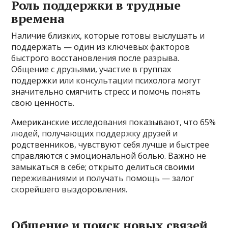
Роль поддержки в трудные
времена
Наличие близких, которые готовы выслушать и
поддержать — один из ключевых факторов
быстрого восстановления после разрыва.
Общение с друзьями, участие в группах
поддержки или консультации психолога могут
значительно смягчить стресс и помочь понять
свою ценность.
Американские исследования показывают, что 65%
людей, получающих поддержку друзей и
родственников, чувствуют себя лучше и быстрее
справляются с эмоциональной болью. Важно не
замыкаться в себе; открыто делиться своими
переживаниями и получать помощь — залог
скорейшего выздоровления.
Общение и поиск новых связей