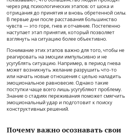
через ряд психологических этапов: от шока и
отрицания до принятия и вновь обретенной силы.
В первые дни после расставания большинство
чувств — это горе, гнев и отчаяние. Постепенно
наступает этап принятия, который позволяет
взглянуть на ситуацию более объективно.
Понимание этих этапов важно для того, чтобы не
реагировать на эмоции импульсивно и не
усугублять ситуацию. Например, в период гнева
может возникнуть желание разрушить что-то
или начать новые отношения с целью наладить
эмоциональное равновесие. Однако такие
поступки чаще всего лишь усугубляют проблему.
Знание о стадиях переживания поможет смягчить
эмоциональный удар и подготовит к поиску
конструктивных решений.
Почему важно осознавать свои