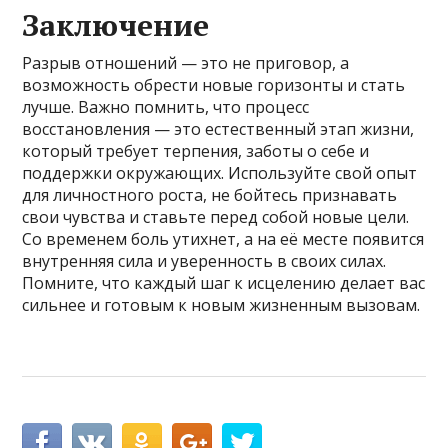
Заключение
Разрыв отношений — это не приговор, а
возможность обрести новые горизонты и стать
лучше. Важно помнить, что процесс
восстановления — это естественный этап жизни,
который требует терпения, заботы о себе и
поддержки окружающих. Используйте свой опыт
для личностного роста, не бойтесь признавать
свои чувства и ставьте перед собой новые цели.
Со временем боль утихнет, а на её месте появится
внутренняя сила и уверенность в своих силах.
Помните, что каждый шаг к исцелению делает вас
сильнее и готовым к новым жизненным вызовам.