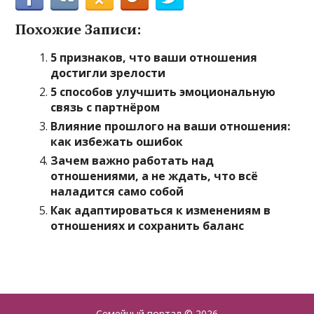
Похожие Записи:
5 признаков, что ваши отношения
достигли зрелости
5 способов улучшить эмоциональную
связь с партнёром
Влияние прошлого на ваши отношения:
как избежать ошибок
Зачем важно работать над
отношениями, а не ждать, что всё
наладится само собой
Как адаптироваться к изменениям в
отношениях и сохранить баланс
Семейный портал
© 2026