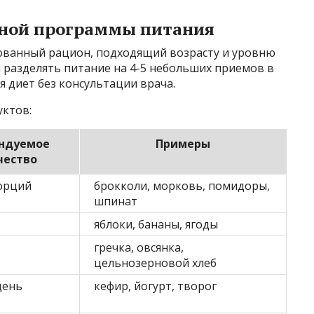
ьной программы питания
ованный рацион, подходящий возрасту и уровню
 разделять питание на 4-5 небольших приемов в
я диет без консультации врача.
ктов:
ндуемое
Примеры
чество
порций
брокколи, морковь, помидоры,
шпинат
яблоки, бананы, ягоды
гречка, овсянка,
цельнозерновой хлеб
день
кефир, йогурт, творог