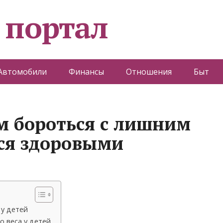
 портал
Автомобили
Финансы
Отношения
Быт
м бороться с лишним
ься здоровыми
 у детей
 веса у детей