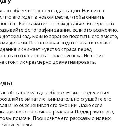
ьно облегчит процесс адаптации. Начните с
, что его ждет в новом месте, чтобы снизить
ностью. Расскажите о новых друзьях, интересных
оказывайте фотографии здания, если это возможно,
о детский сад, можно заранее посетить его вместе,
гими детьми. Постепенная подготовка помогает
дания и снижает чувство страха перед
ость и открытость — залог успеха. Не стоит
 не стоит их чрезмерно драматизировать.
еды
ую обстановку, где ребенок может поделиться
роявляйте эмпатию, внимательно слушайте его
вая и не обесценивая его эмоции. Даже если
ны, для него они очень реальны. Поддержите его,
готовы помочь. Поощряйте его рассказы о новых
лейшие успехи.