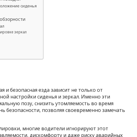
положение сиденья
 обзорности
кал
лировке зеркал
я и безопасная езда зависит не только от
ьной настройки сиденья и зеркал. Именно эти
альную позу, снизить утомляемость во время
нь безопасности, позволяя своевременно замечать
лировки, многие водители игнорируют этот
авляемости, дискомфорту и даже риску аварийных