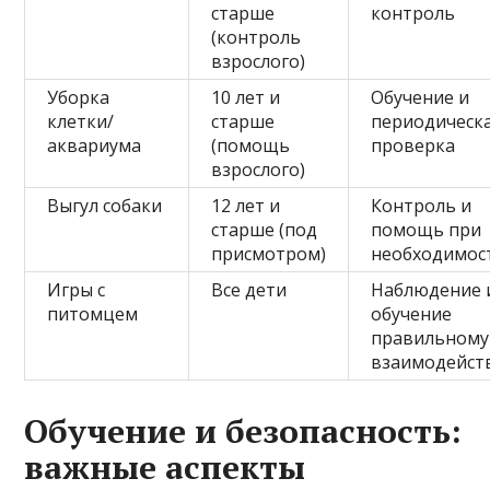
старше
контроль
(контроль
взрослого)
Уборка
10 лет и
Обучение и
клетки/
старше
периодическ
аквариума
(помощь
проверка
взрослого)
Выгул собаки
12 лет и
Контроль и
старше (под
помощь при
присмотром)
необходимос
Игры с
Все дети
Наблюдение 
питомцем
обучение
правильному
взаимодейст
Обучение и безопасность:
важные аспекты