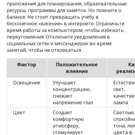
приложения для планирования, образовательные
ресурсы, программы для заметок. Но помните о
балансе. Не стоит превращать учебу в
бесконечное «висение» в интернете. Ограничьте
время работы за компьютером, чтобы избежать
переутомления. Отключите уведомления в
социальных сетях и мессенджерах во время
занятий, чтобы не отвлекаться.
Фактор
Положительное
Ка
влияние
реализ
Освещение
Улучшает
Естеств
концентрацию,
свет,
снижает
качеств
напряжение глаз
лампа
Цвет
Создает
Светлые
комфортную
спокойн
атмосферу,
тона, л
стимулирует
цвета в