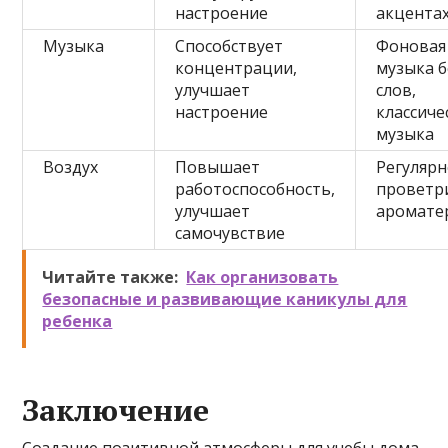
настроение
акцента
Музыка
Способствует
Фоновая
концентрации,
музыка б
улучшает
слов,
настроение
классиче
музыка
Воздух
Повышает
Регуляр
работоспособность,
проветр
улучшает
аромате
самочувствие
Читайте также:
Как организовать
безопасные и развивающие каникулы для
ребенка
Заключение