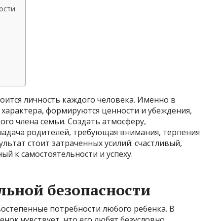
ости
роится личность каждого человека. Именно в
 характера, формируются ценности и убеждения,
го члена семьи. Создать атмосферу,
задача родителей, требующая внимания, терпения
ультат стоит затраченных усилий: счастливый,
ый к самостоятельности и успеху.
льной безопасности
остепенные потребности любого ребенка. В
енок чувствует, что его любят безусловно,