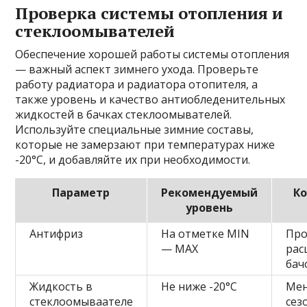
Проверка системы отопления и
стеклоомывателей
Обеспечение хорошей работы системы отопления
— важный аспект зимнего ухода. Проверьте
работу радиатора и радиатора отопителя, а
также уровень и качество антиобледенительных
жидкостей в бачках стеклоомывателей.
Используйте специальные зимние составы,
которые не замерзают при температурах ниже
-20°C, и добавляйте их при необходимости.
Параметр
Рекомендуемый
К
уровень
Антифриз
На отметке MIN
Про
— MAX
рас
бач
Жидкость в
Не ниже -20°C
Мен
стеклоомываателе
сез