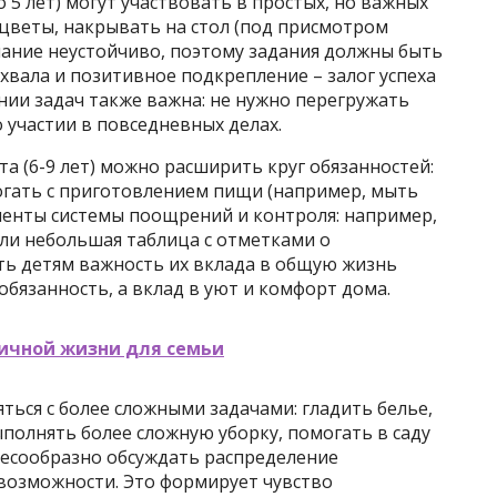
 5 лет) могут участвовать в простых, но важных
 цветы, накрывать на стол (под присмотром
мание неустойчиво, поэтому задания должны быть
вала и позитивное подкрепление – залог успеха
ении задач также важна: не нужно перегружать
о участии в повседневных делах.
а (6-9 лет) можно расширить круг обязанностей:
огать с приготовлением пищи (например, мыть
менты системы поощрений и контроля: например,
ли небольшая таблица с отметками о
ть детям важность их вклада в общую жизнь
 обязанность, а вклад в уют и комфорт дома.
гичной жизни для семьи
яться с более сложными задачами: гладить белье,
ыполнять более сложную уборку, помогать в саду
есообразно обсуждать распределение
 возможности. Это формирует чувство