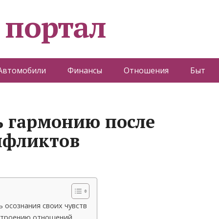
 портал
Автомобили
Финансы
Отношения
Быт
ь гармонию после
онфликтов
 осознания своих чувств
естроению отношений