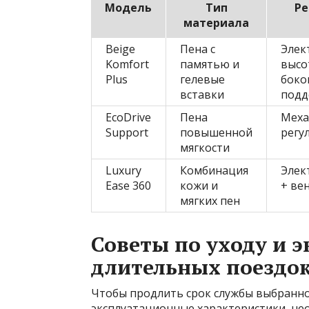
Модель
Тип
Ре
материала
Beige
Пена с
Элек
Komfort
памятью и
высо
Plus
гелевые
боко
вставки
подд
EcoDrive
Пена
Меха
Support
повышенной
регу
мягкости
Luxury
Комбинация
Элек
Ease 360
кожи и
+ ве
мягких пен
Советы по уходу и 
длительных поездо
Чтобы продлить срок службы выбранно
эксплуатационные характеристики, не