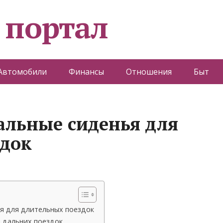
 портал
Автомобили
Финансы
Отношения
Быт
альные сиденья для
здок
я для длительных поездок
 дальних поездок