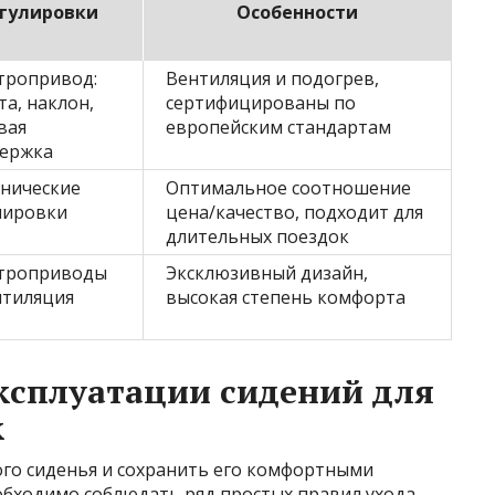
гулировки
Особенности
тропривод:
Вентиляция и подогрев,
та, наклон,
сертифицированы по
вая
европейским стандартам
ержка
нические
Оптимальное соотношение
лировки
цена/качество, подходит для
длительных поездок
троприводы
Эксклюзивный дизайн,
нтиляция
высокая степень комфорта
эксплуатации сидений для
к
го сиденья и сохранить его комфортными
обходимо соблюдать ряд простых правил ухода.