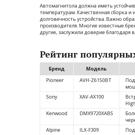
Автомагнитола должна иметь устойчив
температурам. Качественная сборка и
долговечность устройства. Важно обр
производителя. Многие известные бренд
другие, заслужили доверие благодаря 
Рейтинг популярных
Бренд
Модель
Pioneer
AVH-Z6150BT
Под
мощ
Sony
XAV-AX100
Вст
Hig
Kenwood
DMX9720XABS
Бол
чер
Alpine
ILX-F309
Под