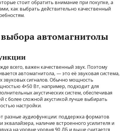
оторые стоит обратить внимание при покупке, а
ами, как выбрать действительно качественный
ребностям.
 выбора автомагнитолы
функции
де всего, важен качественный звук. Поэтому
вается автомагнитола, — это её звуковая система,
х звуковых сигналов. Обычно мощность
ощностью 4×50 Вт, например, подходит для
олнительных акустических систем, обеспечивая
ей с более сложной акустикой лучше выбирать
остью настройки.
т разные аудиофункции: поддержка форматов
и эквалайзера, наличие встроенного усилителя и
вука на уровне уровня 90 ДБ и выше считается