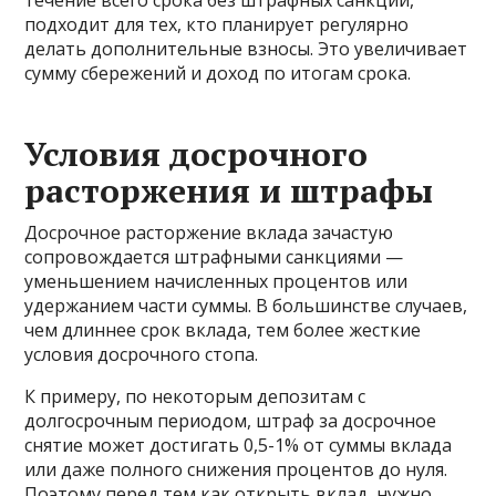
течение всего срока без штрафных санкций,
подходит для тех, кто планирует регулярно
делать дополнительные взносы. Это увеличивает
сумму сбережений и доход по итогам срока.
Условия досрочного
расторжения и штрафы
Досрочное расторжение вклада зачастую
сопровождается штрафными санкциями —
уменьшением начисленных процентов или
удержанием части суммы. В большинстве случаев,
чем длиннее срок вклада, тем более жесткие
условия досрочного стопа.
К примеру, по некоторым депозитам с
долгосрочным периодом, штраф за досрочное
снятие может достигать 0,5-1% от суммы вклада
или даже полного снижения процентов до нуля.
Поэтому перед тем как открыть вклад, нужно