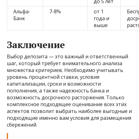
до 5 лет
Альфа-
7-8%
от 1
Бесп
Банк
года и
доср
выше
раст
Заключение
Выбор депозита — это важный и ответственный
шаг, который требует внимательного анализа
множества критериев. Необходимо учитывать
уровень процентной ставки, условия
капитализации, сроки и возможности
пополнения, а также надежность банка и
возможность досрочного расторжения. Только
комплексное подходящее оценивание всех этих
аспектов позволит выбрать наиболее выгодные и
подходящие именно вам условия для размещения
сбережений.