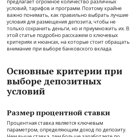
предлагает огромное количество различных
условий, тарифов и программ. Поэтому крайне
важно понимать, как правильно выбрать лучшие
условия для размещения депозита, чтобы не
только сохранить деньги, но и приумножить их. В
этой статье подробно расскажем о ключевых
критериях и нюансах, на которые стоит обращать
внимание при выборе банковского вкладa.
Основные критерии при
выборе депозитных
условий
Размер процентной ставки
Процентная ставка является ключевым
параметром, определяющим доход по депозиту.
Чем выше ставка, тем больше заработаете по