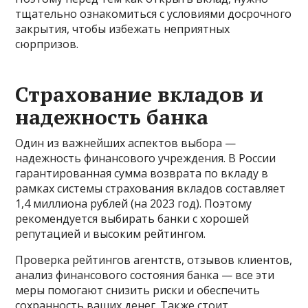
тщательно ознакомиться с условиями досрочного
закрытия, чтобы избежать неприятных
сюрпризов.
Страхование вкладов и
надежность банка
Один из важнейших аспектов выбора —
надежность финансового учреждения. В России
гарантированная сумма возврата по вкладу в
рамках системы страхования вкладов составляет
1,4 миллиона рублей (на 2023 год). Поэтому
рекомендуется выбирать банки с хорошей
репутацией и высоким рейтингом.
Проверка рейтингов агентств, отзывов клиентов,
анализ финансового состояния банка — все эти
меры помогают снизить риски и обеспечить
сохранность ваших денег. Также стоит