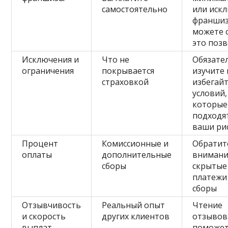
самостоятельно
или иск
франшиз
можете 
это поз
Исключения и
Что не
Обязате
ограничения
покрывается
изучите 
страховкой
избегай
условий,
которые
подходя
ваши ри
Процент
Комиссионные и
Обратит
оплаты
дополнительные
внимани
сборы
скрытые
платежи
сборы
Отзывчивость
Реальный опыт
Чтение
и скорость
других клиентов
отзывов
выплат
поможе