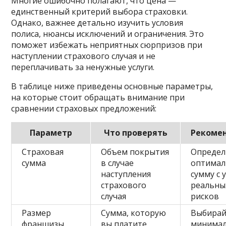
Многие ошибочно полагают, что цена —
единственный критерий выбора страховки.
Однако, важнее детально изучить условия
полиса, нюансы исключений и ограничения. Это
поможет избежать неприятных сюрпризов при
наступлении страхового случая и не
переплачивать за ненужные услуги.
В таблице ниже приведены основные параметры,
на которые стоит обращать внимание при
сравнении страховых предложений:
Параметр
Что проверять
Рекоме
Страховая
Объем покрытия
Определ
сумма
в случае
оптима
наступления
сумму с 
страхового
реальны
случая
рисков
Размер
Сумма, которую
Выбирай
франшизы
вы платите
минима