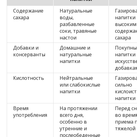
Содержание
Натуральные
Газиров
сахара
воды,
напитки 
разбавленные
высоким
соки, травяные
содержа
настои
сахара
Добавки и
Домашние и
Покупны
консерванты
натуральные
напитки 
напитки
искусст
добавка
Кислотность
Нейтральные
Газиров
или слабокислые
сильно
напитки
кислоис
напитки
Время
На протяжении
Перед с
употребления
всего дня,
во врем
особенно в
приема 
утренние и
тяжелой
послеобеденные