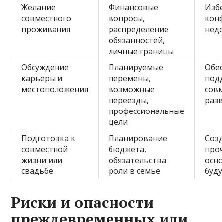
Желание
Финансовые
Изб
совместного
вопросы,
кон
проживания
распределение
нед
обязанностей,
личные границы
Обсуждение
Планируемые
Обе
карьеры и
перемены,
под
местоположения
возможные
сов
переезды,
раз
профессиональные
цели
Подготовка к
Планирование
Соз
совместной
бюджета,
про
жизни или
обязательства,
осно
свадьбе
роли в семье
буд
Риски и опасности
преждевременных или