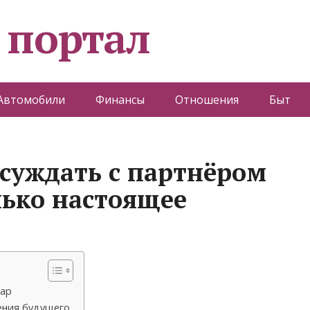
 портал
Автомобили
Финансы
Отношения
Быт
суждать с партнёром
лько настоящее
пар
ения будущего