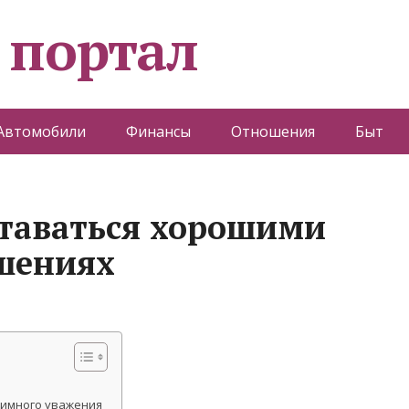
 портал
Автомобили
Финансы
Отношения
Быт
таваться хорошими
шениях
аимного уважения