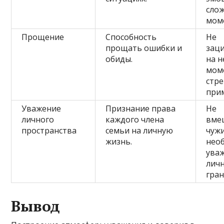
сло
мом
Прощение
Способность
Не
прощать ошибки и
зац
обиды.
на 
мом
стре
при
Уважение
Признание права
Не
личного
каждого члена
вме
пространства
семьи на личную
чужи
жизнь.
нео
ува
лич
гра
Вывод