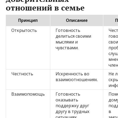
отношений в семье
Принцип
Описание
Открытость
Готовность
Чес
делиться своими
гов
мыслями и
сво
чувствами.
про
слу
мне
член
Честность
Искренность во
Не л
взаимоотношениях.
скр
инф
Взаимопомощь
Готовность
Пом
оказывать
дому
поддержку друг
под
другу в трудных
в
ситуациях.
эмо