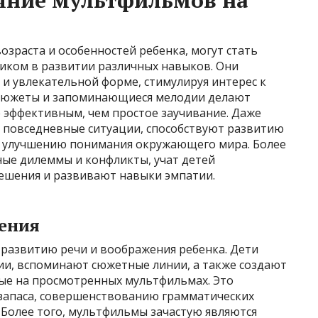
яние мультфильмов на
зраста и особенностей ребенка, могут стать
иком в развитии различных навыков. Они
и увлекательной форме, стимулируя интерес к
 сюжеты и запоминающиеся мелодии делают
 эффективным, чем простое заучивание. Даже
повседневные ситуации, способствуют развитию
и улучшению понимания окружающего мира. Более
ые дилеммы и конфликты, учат детей
ешения и развивают навыки эмпатии.
жения
развитию речи и воображения ребенка. Дети
ии, вспоминают сюжетные линии, а также создают
ные на просмотренных мультфильмах. Это
запаса, совершенствованию грамматических
 Более того, мультфильмы зачастую являются