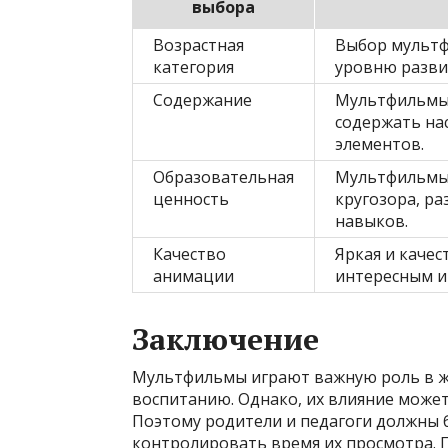
выбора
Возрастная
Выбор мультф
категория
уровню разви
Содержание
Мультфильмы
содержать нас
элементов.
Образовательная
Мультфильмы
ценность
кругозора, ра
навыков.
Качество
Яркая и каче
анимации
интересным и
Заключение
Мультфильмы играют важную роль в жи
воспитанию. Однако, их влияние може
Поэтому родители и педагоги должны
контролировать время их просмотра.