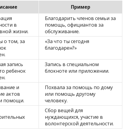
исание
Пример
рация
Благодарить членов семьи за
ности в
помощь, официантов за
вной жизни.
обслуживание.
 о том, за
«За что ты сегодня
нок
благодарен?»
ен.
ая запись
Запись в специальном
что ребенок
блокноте или приложении.
ен.
вание и
Похвала за помощь по дому
е актов
или помощь другому
и помощи.
человеку.
Сбор вещей для
рительных
нуждающихся, участие в
волонтерской деятельности.