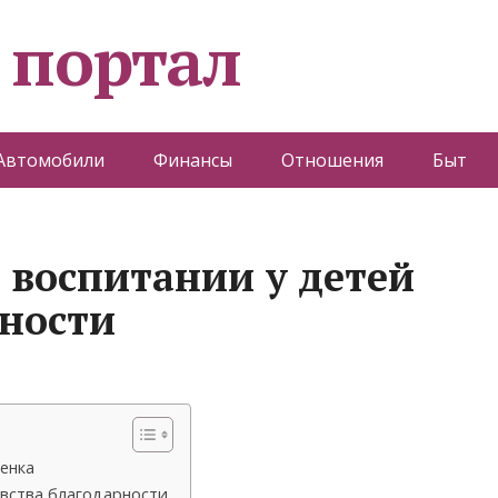
 портал
Автомобили
Финансы
Отношения
Быт
 воспитании у детей
рности
енка
увства благодарности