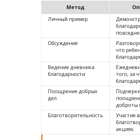
Метод
Оп
Личный пример
Демонст
благодар
повседне
Обсуждение
Разговоры
что ребе
благодар
Ведение дневника
Ежедневн
благодарности
того, за 
благодар
Поощрение добрых
Подчерки
дел
поощрени
доброты 
Благотворительность
Участие в
благотво
акциях.