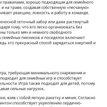
и правилами, хорошо подходящая для семейного
к и на траве, создавая собственную «песчаную»
вивает реакцию, ловкость и работу в команде.
носной сеточный забор или даже растянутый
одаря тому, что его легко организовать без
ужны только мяч и немного свободного
0% семейных пикников и посиделок включают
едь это прекрасный способ зарядиться энергией и
игра, требующая минимального снаряжения и
подходит для семейных игр и способствует
льности. Игра также подходит для детей, потому
давая сильных нагрузок.
е, взяв с собой легкую ракетку и мячик. Согласно
минтон способствует укреплению сердечно-