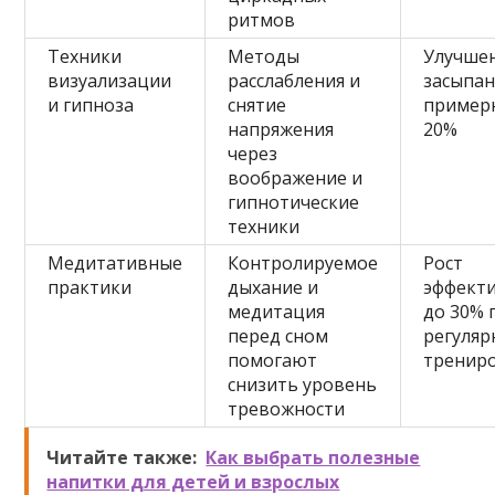
ритмов
Техники
Методы
Улучше
визуализации
расслабления и
засыпан
и гипноза
снятие
примерн
напряжения
20%
через
воображение и
гипнотические
техники
Медитативные
Контролируемое
Рост
практики
дыхание и
эффект
медитация
до 30% 
перед сном
регуляр
помогают
тренир
снизить уровень
тревожности
Читайте также:
Как выбрать полезные
напитки для детей и взрослых