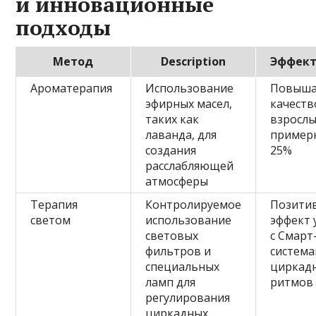
и инновационные
подходы
Метод
Description
Эффект
Ароматерапия
Использование
Повыша
эфирных масел,
качеств
таких как
взросл
лаванда, для
примерн
создания
25%
расслабляющей
атмосферы
Терапия
Контролируемое
Позити
светом
использование
эффект 
световых
с Смарт
фильтров и
систем
специальных
циркад
ламп для
ритмов
регулирования
циркадных