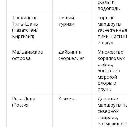
скалы и
водопады
Трекинг по
Пеший
Горные
Тянь-Шань
туризм
маршруты,
(Казахстан/
заснеженны
Киргизия)
пики, чисты
воздух
Мальдивские
Дайвинг и
Множество
острова
сноркелинг
коралловых
рифов,
богатство
морской
флоры и
фауны
Река Лена
Каякинг
Длинные
(Россия)
маршруты п
северной
природе,
возможност