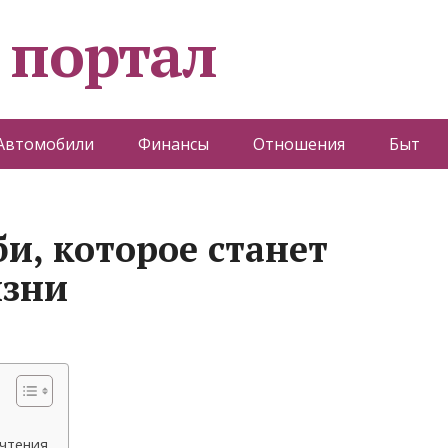
 портал
Автомобили
Финансы
Отношения
Быт
и, которое станет
изни
очтения