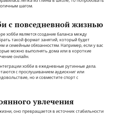
нравилась лепка из глины в школе, то попробовать
 логичным шагом.
би с повседневной жизнью
ре хобби является создание баланса между
брать такой формат занятий, который будет
м и семейным обязанностям. Например, если у вас
торые можно выполнять дома или в короткие
чение онлайн.
нтеграции хобби в ежедневные рутинные дела.
етаются с прослушиванием аудиокниг или
удовольствие, но и совместите спорт с
оянного увлечения
жизни, оно превращается в источник стабильности