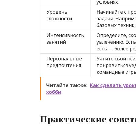
условиях.
Уровень
Начинайте с пр
сложности
задачи. Наприме
базовых техник,
Интенсивность
Определите, ск
занятий
увлечению. Ест
есть — более ре
Персональные
Учтите свои пс
предпочтения
понравиться уе
командные игры
Читайте также:
Как сделать урок
хобби
Практические совет