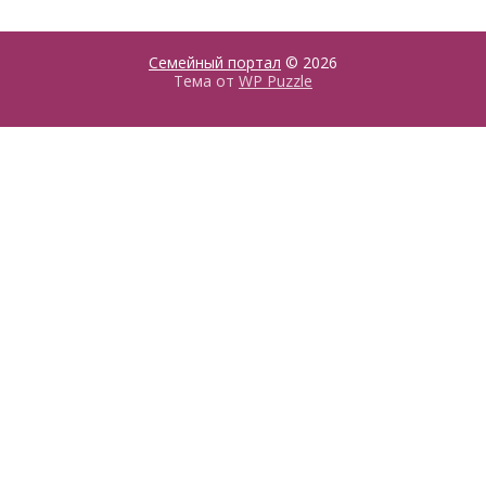
Семейный портал
© 2026
Тема от
WP Puzzle