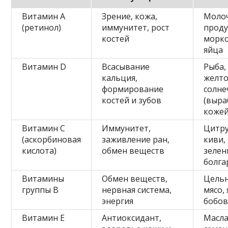
Витамин A
Зрение, кожа,
Моло
(ретинол)
иммунитет, рост
проду
костей
морко
яйца
Витамин D
Всасывание
Рыба,
кальция,
желто
формирование
солне
костей и зубов
(выра
кожей
Витамин C
Иммунитет,
Цитру
(аскорбиновая
заживление ран,
киви,
кислота)
обмен веществ
зелен
болга
Витамины
Обмен веществ,
Цель
группы В
нервная система,
мясо, 
энергия
бобов
Витамин E
Антиоксидант,
Масла