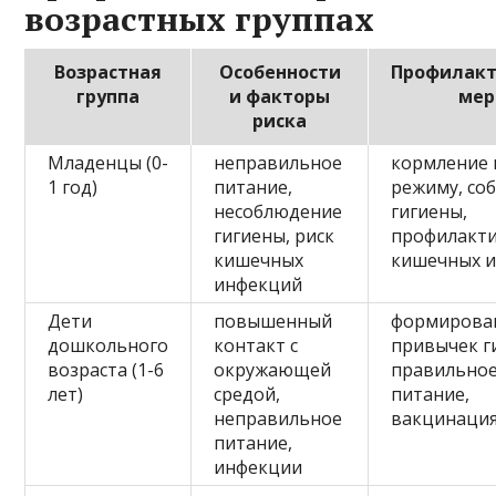
возрастных группах
Возрастная
Особенности
Профилакт
группа
и факторы
ме
риска
Младенцы (0-
неправильное
кормление 
1 год)
питание,
режиму, со
несоблюдение
гигиены,
гигиены, риск
профилакт
кишечных
кишечных 
инфекций
Дети
повышенный
формирова
дошкольного
контакт с
привычек г
возраста (1-6
окружающей
правильно
лет)
средой,
питание,
неправильное
вакцинаци
питание,
инфекции