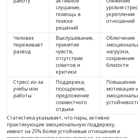
работу
активное
снижение
слушание,
уровня стрес
помощь в
укрепление
поиске
отношений
решений
Человек
Выслушивание,
Облегчение
переживает
принятие
эмоциональ
развод
чувств,
нагрузки,
отсутствие
сохранение
советов и
близости
критики
Стресс из-за
Поддержка,
Повышение
учебы или
поощрение,
мотивации 
работы
предложение
эмоциональ
совместного
устойчивост
отдыха
Статистика указывает, что пары, активно
практикующие эмоциональную поддержку,
имеют на 25% более устойчивые отношения и