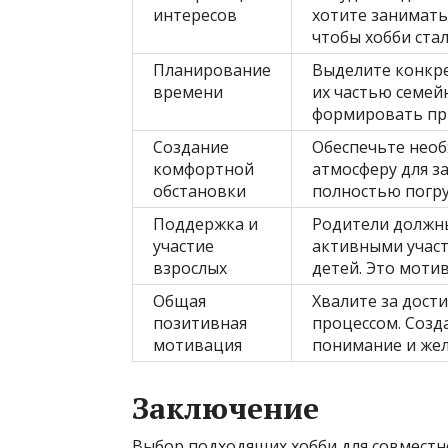
интересов
хотите занимать
чтобы хобби ста
Планирование
Выделите конкре
времени
их частью семей
формировать пр
Создание
Обеспечьте необ
комфортной
атмосферу для з
обстановки
полностью погру
Поддержка и
Родители должн
участие
активными участ
взрослых
детей. Это моти
Общая
Хвалите за дост
позитивная
процессом. Созд
мотивация
понимание и жел
Заключение
Выбор подходящих хобби для совместн