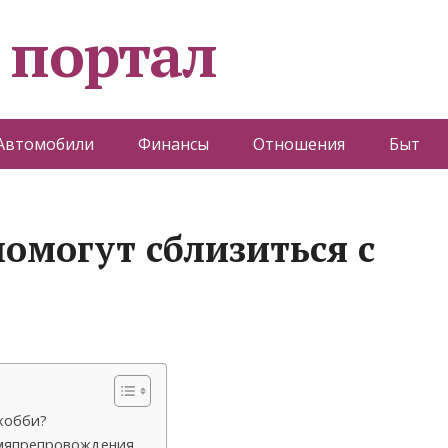
 портал
Автомобили
Финансы
Отношения
Быт
омогут сблизиться с
хобби?
емяпрепровождения