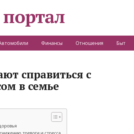
 портал
Автомобили
Финансы
Отношения
Быт
ают справиться с
сом в семье
здоровья
снижению тревоги и стресса