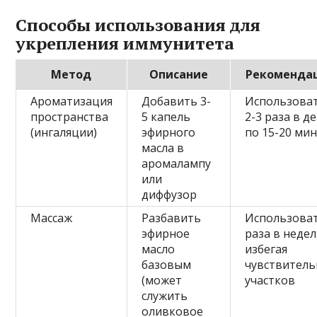
Способы использования для
укрепления иммунитета
Метод
Описание
Рекоменда
Ароматизация
Добавить 3-
Использова
пространства
5 капель
2-3 раза в д
(ингаляции)
эфирного
по 15-20 ми
масла в
аромалампу
или
диффузор
Массаж
Разбавить
Использоват
эфирное
раза в неде
масло
избегая
базовым
чувствител
(может
участков
служить
оливковое