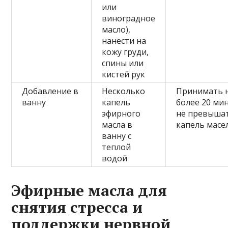
или
виноградное
масло),
нанести на
кожу груди,
спины или
кистей рук
Добавление в
Несколько
Принимать 
ванну
капель
более 20 мин
эфирного
не превышат
масла в
капель масе
ванну с
теплой
водой
Эфирные масла для
снятия стресса и
поддержки нервной