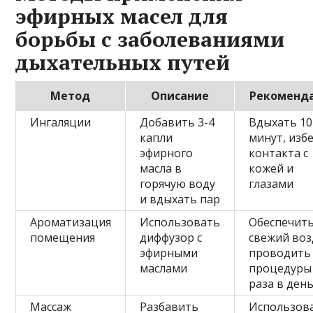
эфирных масел для
борьбы с заболеваниями
дыхательных путей
Метод
Описание
Рекоменд
Ингаляции
Добавить 3-4
Вдыхать 10
капли
минут, изб
эфирного
контакта с
масла в
кожей и
горячую воду
глазами
и вдыхать пар
Ароматизация
Использовать
Обеспечит
помещения
диффузор с
свежий воз
эфирными
проводить
маслами
процедуры 
раза в ден
Массаж
Разбавить
Использова