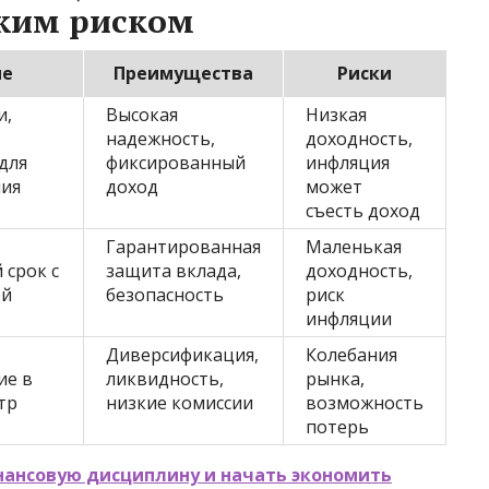
зким риском
ие
Преимущества
Риски
и,
Высокая
Низкая
надежность,
доходность,
для
фиксированный
инфляция
ия
доход
может
съесть доход
Гарантированная
Маленькая
 срок с
защита вклада,
доходность,
ой
безопасность
риск
инфляции
Диверсификация,
Колебания
ие в
ликвидность,
рынка,
тр
низкие комиссии
возможность
потерь
нансовую дисциплину и начать экономить