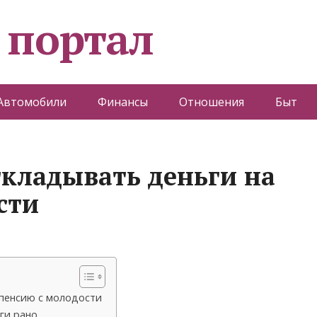
 портал
Автомобили
Финансы
Отношения
Быт
ткладывать деньги на
сти
 пенсию с молодости
ги рано