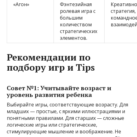
«Агон»
Фэнтезийная
Креативно
ролевая игра с
стратегия,
большим
командно
количеством
взаимодей
стратегических
элементов.
Рекомендации по
подбору игр и Tips
Совет №1: Учитывайте возраст и
уровень развития ребенка
Выбирайте игры, соответствующие возрасту. Для
младших — простые, с яркими иллюстрациями и
понятными правилами. Для старших — сложные
логические игры или стратегические,
стимулирующие мышление и воображение. Не