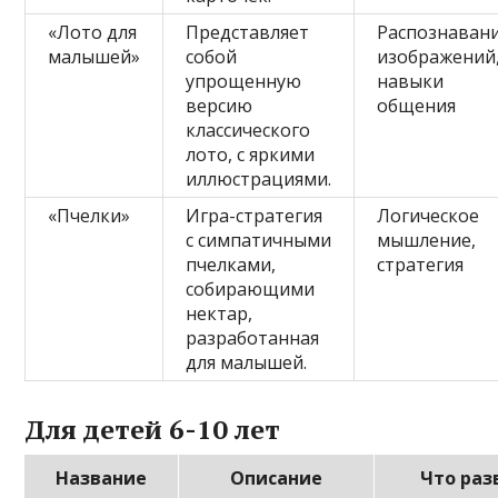
«Лото для
Представляет
Распознаван
малышей»
собой
изображений
упрощенную
навыки
версию
общения
классического
лото, с яркими
иллюстрациями.
«Пчелки»
Игра-стратегия
Логическое
с симпатичными
мышление,
пчелками,
стратегия
собирающими
нектар,
разработанная
для малышей.
Для детей 6-10 лет
Название
Описание
Что раз