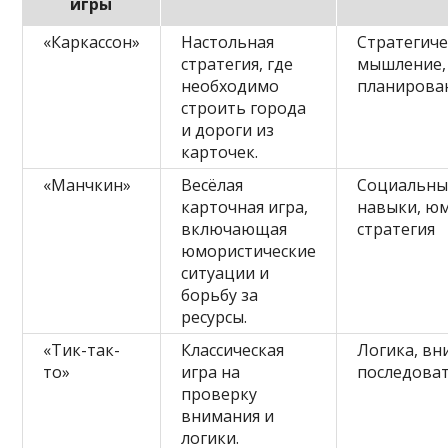
игры
«Каркассон»
Настольная
Стратегиче
стратегия, где
мышление,
необходимо
планирова
строить города
и дороги из
карточек.
«Манчкин»
Весёлая
Социальны
карточная игра,
навыки, ю
включающая
стратегия
юмористические
ситуации и
борьбу за
ресурсы.
«Тик-так-
Классическая
Логика, вн
то»
игра на
последова
проверку
внимания и
логики.