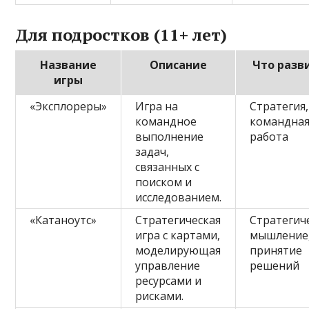
Для подростков (11+ лет)
Название
Описание
Что разв
игры
«Эксплореры»
Игра на
Стратегия,
командное
командна
выполнение
работа
задач,
связанных с
поиском и
исследованием.
«Катаноутс»
Стратегическая
Стратегич
игра с картами,
мышление
моделирующая
принятие
управление
решений
ресурсами и
рисками.