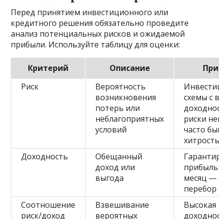
Перед принятием инвестиционного или
кредитного решения обязательно проведите
анализ потенциальных рисков и ожидаемой
прибыли. Используйте таблицу для оценки:
Критерий
Описание
При
Риск
Вероятность
Инвести
возникновения
схемы с 
потерь или
доходнос
неблагоприятных
риски не
условий
часто б
хитрост
Доходность
Обещанный
Гаранти
доход или
прибыль 
выгода
месяц —
перебор
Соотношение
Взвешивание
Высокая
риск/доход
вероятных
доходно